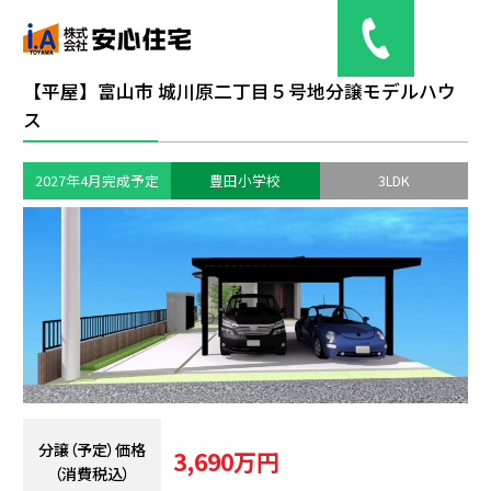
【平屋】富山市 城川原二丁目５号地分譲モデルハウ
ス
土地情報
2027年4月完成予定
豊田小学校
3LDK
分譲（予定）住宅
web見学
会社概要
お問い合わせ
分譲（予定）価格
3,690万円
（消費税込）