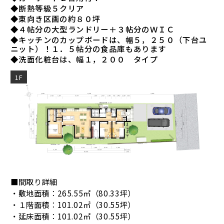
◆断熱等級５クリア
◆東向き区画の約８０坪
◆４帖分の大型ランドリー＋３帖分のＷＩＣ
◆キッチンのカップボードは、幅５，２５０（下台ユ
ニット）！１．５帖分の食品庫もあります
◆洗面化粧台は、幅１，２００ タイプ
1F
■間取り詳細
・敷地面積：265.55㎡（80.33坪）
・１階面積：101.02㎡（30.55坪）
・延床面積：101.02㎡（30.55坪）