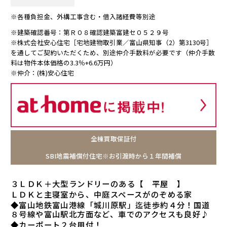
※各種負担金、外構工事含む・借入諸経費等別途
※建築確認番号：第Ｒ０８確認建築富建セ０５２９号
※株式会社安心住宅［宅地建物取引業／富山県知事（2）第3130号］
を通してご契約いただくため、別途仲介手数料が必要です（仲介手数
料は物件本体価格の3.3％+6.6万円）
※仲介：(株)安心住宅
全棟買取保証付
SBI地震補償付住宅※お引渡時から１年間補償
３ＬＤＫ＋大型ランドリーのある【 平屋 】
ＬＤＫと主寝室から、中庭スペースがのぞめる家
◆富山地鉄富山港線「城川原駅」迄徒歩約４分！国道
８号線や富山駅北方面など、車でのアクセスも良好♪
◆カーポート２台用付！