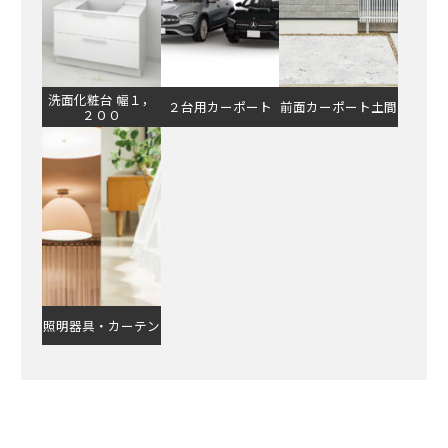
洗面化粧台 幅１，
２台用カーポート
前面カーポート土間
２００
照明器具・カーテン