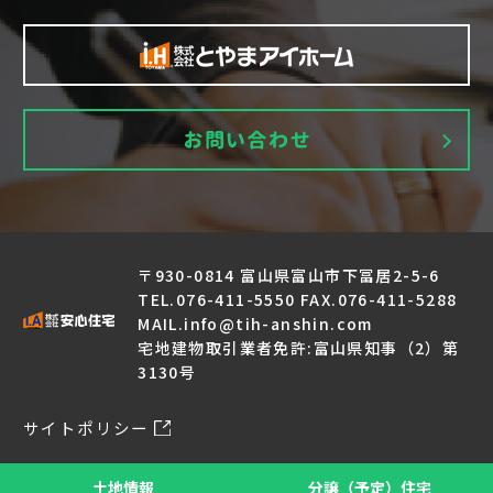
〒930-0814 富山県富山市下冨居2-5-6
TEL.076-411-5550 FAX.076-411-5288
MAIL.info@tih-anshin.com
宅地建物取引業者免許:富山県知事（2）第
3130号
サイトポリシー
© Anshinjutaku All Rights Reserved.
土地情報
分譲（予定）住宅