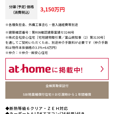
分譲（予定）価格
3,150万円
（消費税込）
※各種負担金、外構工事含む・借入諸経費等別途
※建築確認番号：第R06確認建築富建セ3246号
※株式会社安心住宅［宅地建物取引業／富山県知事（2）第3130号］
を通してご契約いただくため、別途仲介手数料が必要です（仲介手数
料は物件本体価格の3.3％+6.6万円）
※仲介：※仲介…㈱安心住宅
全棟買取保証付
SBI地震補償付住宅※お引渡時から１年間補償
◆断熱等級６クリア・ＺＥＨ対応
◆カーポート＆LDKエアコン(26帖用)付き