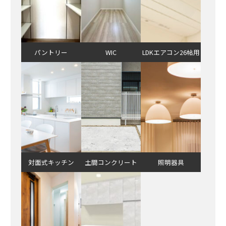
パントリー
WIC
LDKエアコン26帖用
対面式キッチン
土間コンクリート
照明器具