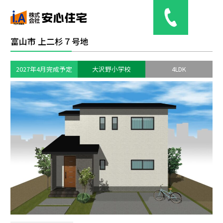
富山市 上二杉７号地
2027年4月完成予定
大沢野小学校
4LDK
土地情報
分譲（予定）住宅
web見学
会社概要
お問い合わせ