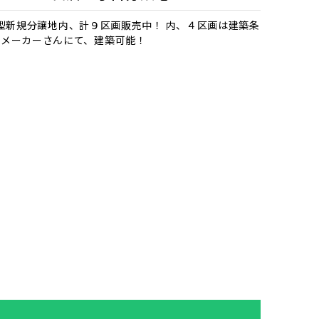
画の大型新規分譲地内、計９区画販売中！ 内、４区画は建築条
スメーカーさんにて、建築可能！