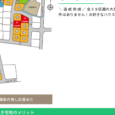
＼ 造 成 完 成 ／ 全３９区
件はありません！お好きなハウ
築条件無し区画あり
付き宅地のメリット