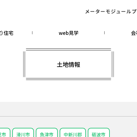
定）住宅
web見学
会
土地情報
見市
滑川市
魚津市
中新川郡
砺波市