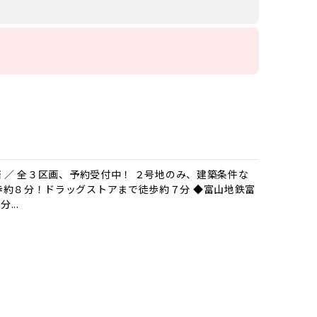
済 ／ 全３区画、予約受付中！ ２号地のみ、建築条件な
歩約８分！ドラッグストアまで徒歩約７分 ◆富山地鉄富
...