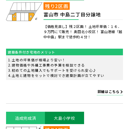
残り2区画
富山市 中島二丁目分譲地
【価格見直し】残２区画！ 土地坪単価：１６．
９万円にて販売！ 奥田北小校区！ 富山港線「越
中中島」駅まで徒歩約４分！
建築条件付き宅地のメリット
土地の坪単価が相場より安い！
建物価格や外構工事費の予算を相談できる
初めての土地購入でもサポートを受けられ安心♪
土地と建物をセットで検討でき建築計画が立てやすい
詳細はこちら
造成完成済
大島小学校