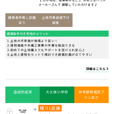
【 ③④号地、建築条件なし 】 お好きなハウス
メーカーさんで 建築していただけます♪
建築条件無し区画
土地坪単価値下げ
あり
価格
建築条件付き宅地のメリット
土地の坪単価が相場より安い！
建物価格や外構工事費の予算を相談できる
初めての土地購入でもサポートを受けられ安心♪
土地と建物をセットで検討でき建築計画が立てやすい
詳細はこちら
造成完成済
大久保小学校
参考建物推奨プ
ラン有り
残り1区画