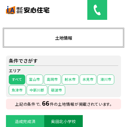
土地情報
土地情報
条件でさがす
分譲（予定）住宅
エリア
web見学
すべて
富山市
高岡市
射水市
氷見市
滑川市
魚津市
中新川郡
砺波市
会社概要
66
上記の条件で、
件の土地情報が掲載されています。
お問い合わせ
造成完成済
奥田北小学校