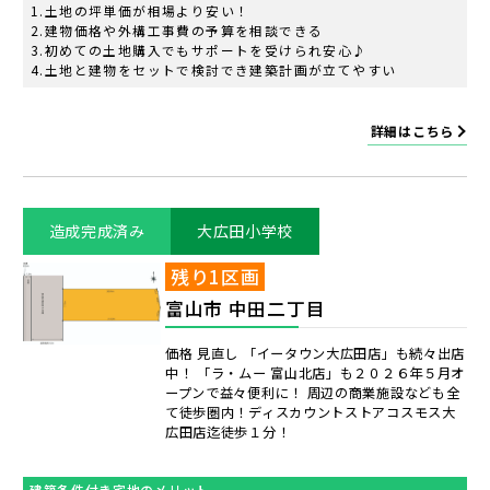
土地の坪単価が相場より安い！
建物価格や外構工事費の予算を相談できる
初めての土地購入でもサポートを受けられ安心♪
土地と建物をセットで検討でき建築計画が立てやすい
詳細はこちら
造成完成済み
大広田小学校
残り1区画
富山市 中田二丁目
価格 見直し 「イータウン大広田店」も続々出店
中！ 「ラ・ムー 富山北店」も２０２６年５月オ
ープンで益々便利に！ 周辺の商業施設なども全
て徒歩圏内！ディスカウントストアコスモス大
広田店迄徒歩１分！
建築条件付き宅地のメリット