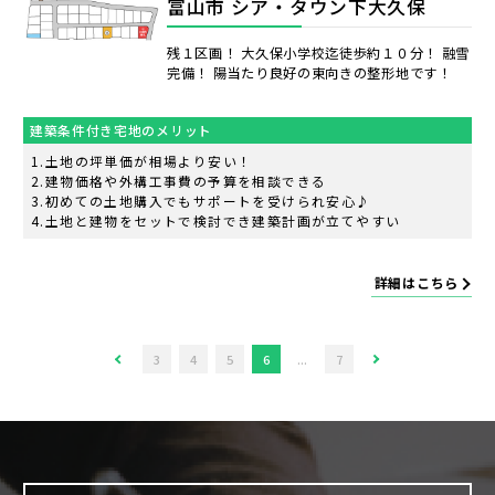
富山市 シア・タウン下大久保
残１区画！ 大久保小学校迄徒歩約１０分！ 融雪
完備！ 陽当たり良好の東向きの整形地です！
建築条件付き宅地のメリット
土地の坪単価が相場より安い！
建物価格や外構工事費の予算を相談できる
初めての土地購入でもサポートを受けられ安心♪
土地と建物をセットで検討でき建築計画が立てやすい
詳細はこちら
3
4
5
6
...
7