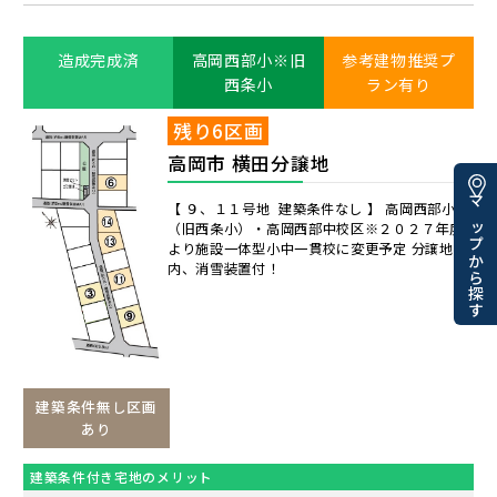
造成完成済
高岡西部小※旧
参考建物推奨プ
西条小
ラン有り
残り6区画
高岡市 横田分譲地
【 ９、１１号地 建築条件なし 】 高岡西部小
マップから探す
（旧西条小）・高岡西部中校区※２０２７年度
より施設一体型小中一貫校に変更予定 分譲地
内、消雪装置付！
建築条件無し区画
あり
建築条件付き宅地のメリット