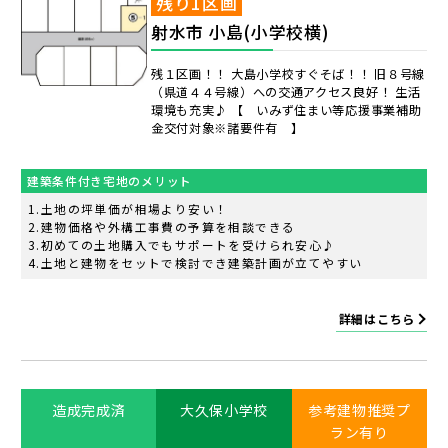
残り1区画
射水市 小島(小学校横)
残１区画！！ 大島小学校すぐそば！！ 旧８号線
（県道４４号線）への交通アクセス良好！ 生活
環境も充実♪ 【 いみず住まい等応援事業補助
金交付対象※諸要件有 】
建築条件付き宅地のメリット
土地の坪単価が相場より安い！
建物価格や外構工事費の予算を相談できる
初めての土地購入でもサポートを受けられ安心♪
土地と建物をセットで検討でき建築計画が立てやすい
詳細はこちら
造成完成済
大久保小学校
参考建物推奨プ
ラン有り