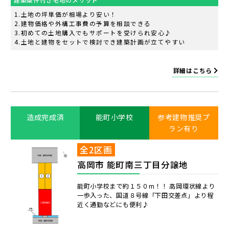
土地の坪単価が相場より安い！
建物価格や外構工事費の予算を相談できる
初めての土地購入でもサポートを受けられ安心♪
土地と建物をセットで検討でき建築計画が立てやすい
詳細はこちら
造成完成済
能町小学校
参考建物推奨プ
ラン有り
全2区画
高岡市 能町南三丁目分譲地
能町小学校まで約１５０m！！ 高岡環状線より
一歩入った、国道８号線「下田交差点」より程
近く通勤などにも便利♪