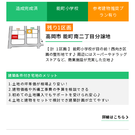
造成完成済
能町小学校
参考建物推奨プ
ラン有り
残り1区画
高岡市 能町南二丁目分譲地
【 計 １区画 】 能町小学校が目の前！西向き区
画の整形地です♪ 周辺にはスーパーやドラッグ
ストアなど、商業施設が充実した立地♪
建築条件付き宅地のメリット
土地の坪単価が相場より安い！
建物価格や外構工事費の予算を相談できる
初めての土地購入でもサポートを受けられ安心♪
土地と建物をセットで検討でき建築計画が立てやすい
詳細はこちら