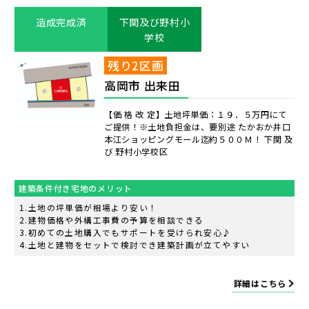
造成完成済
下関及び野村小
学校
残り2区画
高岡市 出来田
【価 格 改 定】土地坪単価：１９．５万円にて
ご提供！※土地負担金は、要別途 たかおか井口
本江ショッピングモール迄約５００Ｍ！ 下関 及
び 野村小学校区
建築条件付き宅地のメリット
土地の坪単価が相場より安い！
建物価格や外構工事費の予算を相談できる
初めての土地購入でもサポートを受けられ安心♪
土地と建物をセットで検討でき建築計画が立てやすい
詳細はこちら