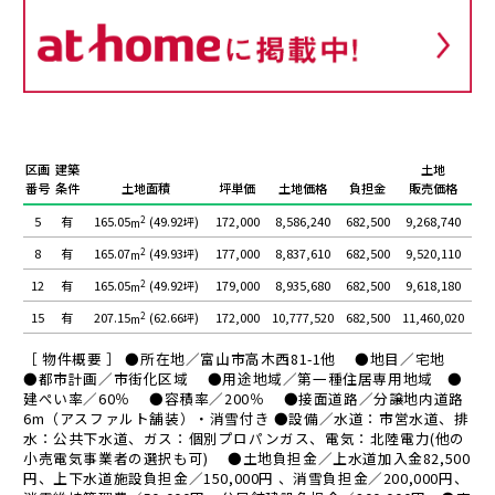
区画
建築
土地
番号
条件
土地面積
坪単価
土地価格
負担金
販売価格
5
有
2
172,000
8,586,240
682,500
9,268,740
165.05
(49.92
)
m
坪
8
有
2
177,000
8,837,610
682,500
9,520,110
165.07
(49.93
)
m
坪
12
有
2
179,000
8,935,680
682,500
9,618,180
165.05
(49.92
)
m
坪
15
有
2
172,000
10,777,520
682,500
11,460,020
207.15
(62.66
)
m
坪
［ 物件概要 ］ ●所在地／富山市高木西81-1他 ●地目／宅地
●都市計画／市街化区域 ●用途地域／第一種住居専用地域 ●
建ぺい率／60％ ●容積率／200％ ●接面道路／分譲地内道路
6m（アスファルト舗装）・消雪付き ●設備／水道：市営水道、排
水：公共下水道、ガス：個別プロパンガス、電気：北陸電力(他の
小売電気事業者の選択も可) ●土地負担金／上水道加入金82,500
円、上下水道施設負担金／150,000円 、消雪負担金／200,000円、