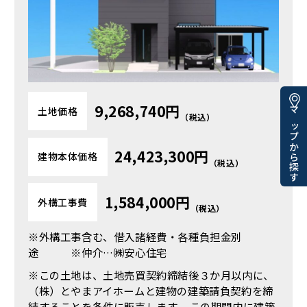
9,268,740円
土地価格
マップから探す
（税込）
24,423,300円
建物本体価格
（税込）
1,584,000円
外構工事費
（税込）
※外構工事含む、借入諸経費・各種負担金別
途 ※仲介…㈱安心住宅
※この土地は、土地売買契約締結後３か月以内に、
（株）とやまアイホームと建物の建築請負契約を締
結することを条件に販売します。
この期間内に建築