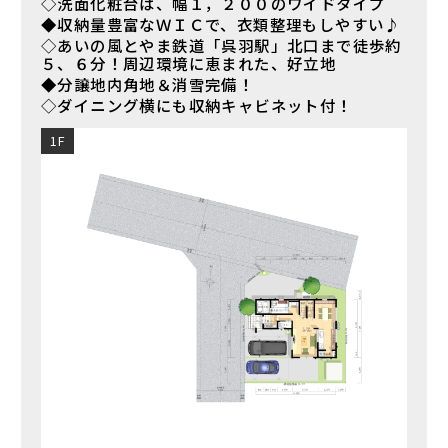
◇洗面化粧台は、幅１，２００のワイドタイプ
◆収納量豊富なＷＩＣで、衣類整理もしやすい♪
◇あいの風とやま鉄道「呉羽駅」北口まで徒歩約
５、６分！周辺環境に恵まれた、好立地
◆分譲地内角地＆消雪完備！
◇ダイニング横にも収納キャビネット付！
1F