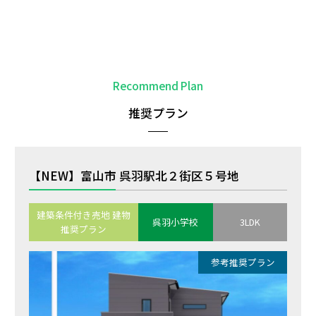
Recommend Plan
推奨プラン
【NEW】富山市 呉羽駅北２街区５号地
建築条件付き売地 建物
呉羽小学校
3LDK
推奨プラン
参考推奨プラン