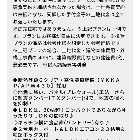
請負契約を締結されなかった場合は、土地売買契約
は白紙となり、受領した手付金等の土地代金は全て
お返しいたします。
※建売住宅ではありません。
※上記プランは一例で
す。プランはお客様が自由に決定できます。
※推奨
プランの価格は参考仕様を想定した参考価格です。
※上記プランの場合、土地代金・建物本体費用・外
構工事費のほかに、建築確認費用などの諸経費が別
途必要です。
※借入諸経費等別途
◆断熱等級６クリア・高性能樹脂窓【ＹＫＫＡ
Ｐ/ＡＰＷ４３０】採用
◇地震に強い、パネル(プレウォール)工法 さら
に制震ダンパー(ＴＸダンパー)付で、地震の揺れ
を抑制！
◆ＬＤＫは、20帖超！コンパクトでありながらゆ
ったり３ＬＤＫの間取り♪
◇キッチン横に食品庫(パントリー)有り♪
◆２台用カーポート＆ＬＤＫエアコン２３帖用＆
宅配ボックス付