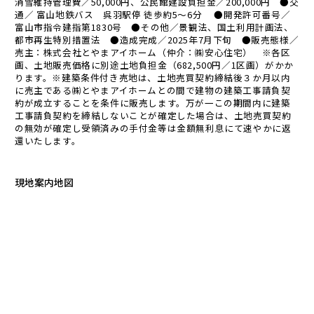
消雪維持管理費／50,000円、公民館建設負担金／200,000円 ●交
通／ 富山地鉄バス 呉羽駅停 徒歩約5～6分 ●開発許可番号／
富山市指令建指第1830号 ●その他／景観法、国土利用計画法、
都市再生特別措置法 ●造成完成／2025年7月下旬 ●販売態様／
売主：株式会社とやまアイホーム（仲介：㈱安心住宅） ※各区
画、土地販売価格に別途土地負担金（682,500円／1区画）がかか
ります。※建築条件付き売地は、土地売買契約締結後３か月以内
に売主である㈱とやまアイホームとの間で建物の建築工事請負契
約が成立することを条件に販売します。万が一この期間内に建築
工事請負契約を締結しないことが確定した場合は、土地売買契約
の無効が確定し受領済みの手付金等は金額無利息にて速やかに返
還いたします。
現地案内地図