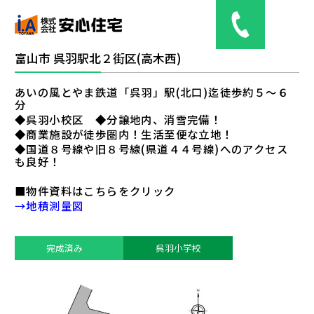
富山市 呉羽駅北２街区(高木西)
あいの風とやま鉄道「呉羽」駅(北口)迄徒歩約５～６
分
土地情報
◆呉羽小校区 ◆分譲地内、消雪完備！
◆商業施設が徒歩圏内！生活至便な立地！
◆国道８号線や旧８号線(県道４４号線)へのアクセス
分譲（予定）住宅
も良好！
web見学
■物件資料はこちらをクリック
→地積測量図
会社概要
完成済み
呉羽小学校
お問い合わせ