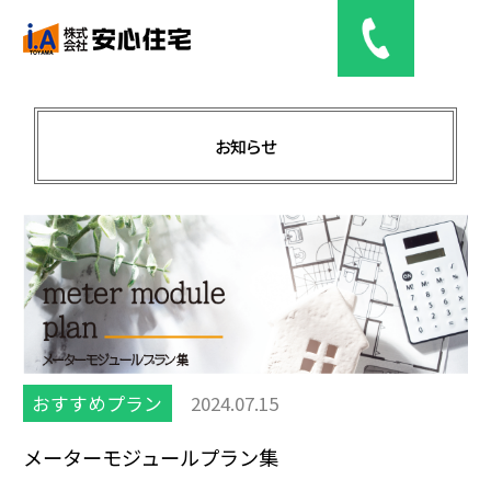
お知らせ
土地情報
分譲（予定）住宅
web見学
会社概要
おすすめプラン
2024.07.15
お問い合わせ
メーターモジュールプラン集